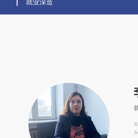
就业深造
关
办