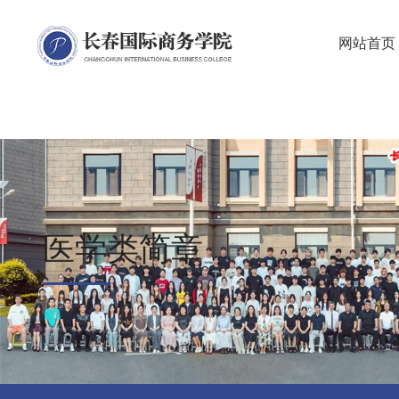
Notice
: Undefined variable: id in
D:\HOSTS\EZNnUcYPCP49\www\recruit_
网站首页
医学类简章