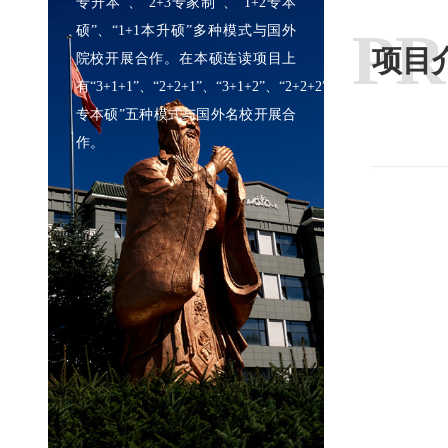
专升本”、“2+3专家制”、“1+2专本
PR
硕”、“1+1本升硕”多种模式与国外
项目
院校开展合作。在本硕连读项目上
有“3+1+1”、“2+2+1”、“3+1+2”、“2+2+2”、“1+2
专本硕”五种模式与国外名校开展合
作。