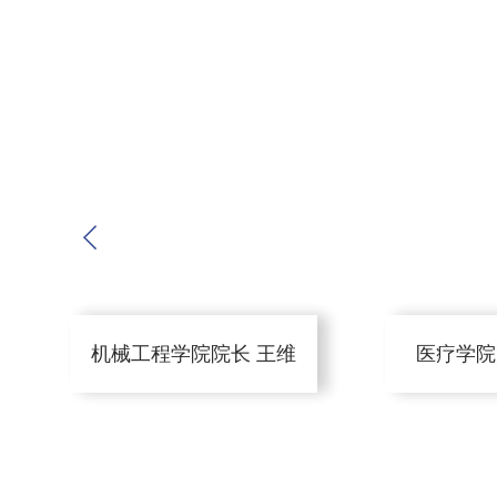
学的经济学、会计学、林业、农业等专业。
除此之外，我院还与韩国鲜文大学、泰国博仁大学
等高校合作，涵盖了文、理、工、管
20多个国际热门专
际合作办学项目，学生在国外名校所获学历回国后由中国
切留学生待遇。长春国际商务学院拥有丰富的海外教育资
言实践、升学、留学提供了优质选择和可靠保障。
医疗学院院长 冯立民
体艺学院