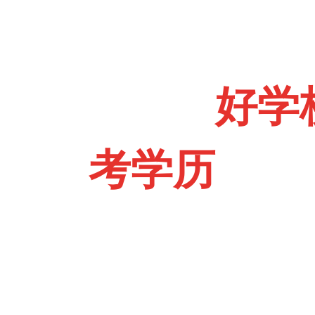
选择
好学
考学历
不是
院校 任你选
【广人脉】【 好资源】【 