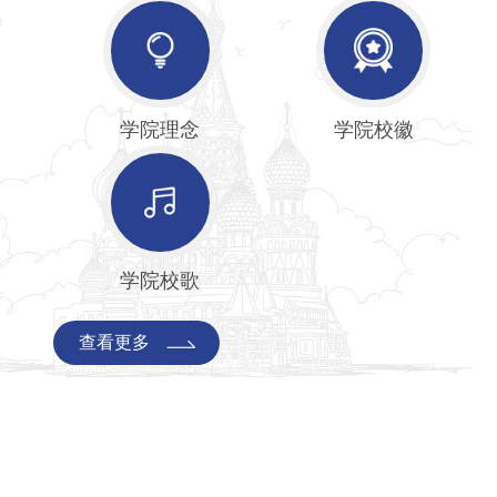
东北地区与俄罗斯远东及西伯利亚地区大学联盟会员单位
师范大学、吉林师范大学、哈尔滨师范大学教育教学实习
学研究会会员单位，是中国民办高等教育机构优质特色院
目前，长春国际商务学院
在中外合作本科培养上
有
“3+1”、“2+2”、“1+4”、
“1+5”、
“2+1（专升本）”
、
“2
学院理念
学院校徽
制）”、“1+2（专本硕）”、“1+1（本升硕）”
多种模式与
别是白俄罗斯戈梅利国立医科大学医护类专业；白俄罗斯
业；莫吉廖夫国立大学教育类专业；维捷布斯克国立荣誉
专业；白俄罗斯国立技术大学理工类专业；俄罗斯太平洋
业；哈巴罗夫斯克国立经济法律大学的国际商务专业；伊
学院校歌
学的经济学、林业、农业专业；东西伯利亚国立工艺与管
业；乌拉尔国立师范大学的语文教育专业；西南国立大学
查看更多
尔泰国立大学的语言学、艺术学专业；俄罗斯人民友谊大
种专业。
在本硕连读项目上
有
“3+1+1”、“2+2+1”
、
“3+1+2”、“2+2+2”、“1+2（专本
校开展合作，分别是白俄罗斯国立大学的语言学、国际新
专业；哈巴罗夫斯克国立经济法律大学的国际商务、金融
工艺与管理大学的经济学、建筑学、工艺设计等专业；伊