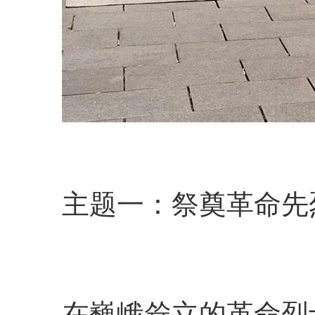
主题一：祭奠革命先
在巍峨耸立的革命烈