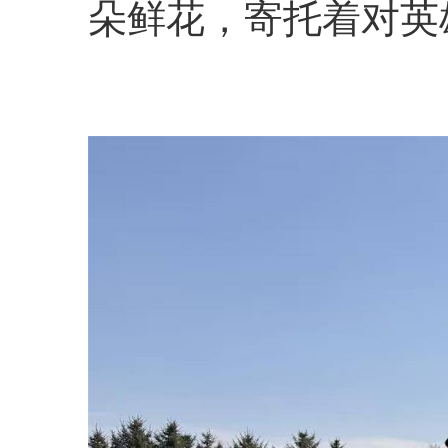
朵鲜花，寄托着对英