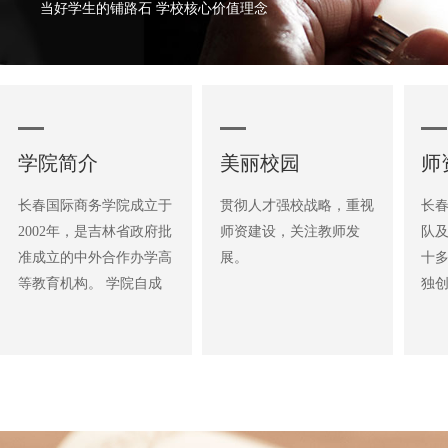
当好学生的铺路石 学校核心价值理念
学院简介
美丽校园
师
长春国际商务学院成立于
贯彻人才强校战略，重视
长
2002年，是吉林省政府批
师资建设，关注教师发
队及
准成立的中外合作办学高
展。
十
等教育机构。 学院自成
独
立以来，在吉林省教育厅
采
的主管领导下，始终坚
讲
持“合作办学、开放办
学
学、规范办学”，是吉林
掌
省首批引进国外优质教学
的能
资源、具有独立法人资格
验