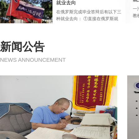
就业去向
春雨、张世洋、李求实、盛中林
一
学院就业办公室 办公室主任：王
在俄罗斯完成毕业答辩后有以下三
教
玉田 成员：刘春雨、张世洋、李
种就业去向： ①直接在俄罗斯就
司
求实、盛中林、赵君御 就业办公
业(已有部分移民) ②申请俄罗斯大
室 电话：0431—82629048
学硕士研究生继续深造 ③回国就
业 毕业生授予俄罗斯全日制正规
新闻公告
大学的本科学士学位并获得教育部
留学服务中心的认证书，国际社会
NEWS ANNOUNCEMENT
公认，国家承认，国内、国际通
用。