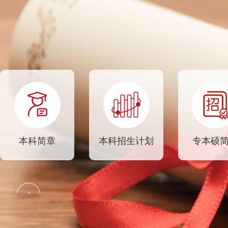
的中外合作教育机构，是
籍各
吉林省与俄罗斯高校合作
教
办学的典范，是吉林省教
70
育厅设立的对俄汉语教学
80
实习基地，中俄青少年交
东
流与留学十万人计划人才
范
培养基地，是俄罗斯联邦
十
教育部批准成立的“俄联
习
邦对外俄语等级考试中
高
心”，是中国东北地区与
际
本科简章
本科招生计划
专本硕
俄罗斯远东及西伯利亚地
访
区大学联盟会员单位！
集