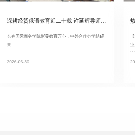
深耕经贸俄语教育近二十载 许延辉导师获毕业学子携手“表白”
长春国际商务学院彰显教育匠心，中外合作办学结硕
【
果
业
连
2026-06-30
戈
20
线