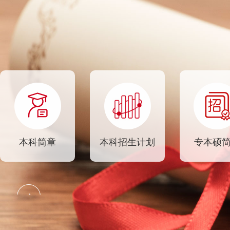
的中外合作教育机构，是
籍各
吉林省与俄罗斯高校合作
教
办学的典范，是吉林省教
70
育厅设立的对俄汉语教学
80
实习基地，中俄青少年交
东
流与留学十万人计划人才
范
培养基地，是俄罗斯联邦
十
教育部批准成立的“俄联
习
邦对外俄语等级考试中
高
心”，是中国东北地区与
际
本科简章
本科招生计划
专本硕
俄罗斯远东及西伯利亚地
访
区大学联盟会员单位！
集