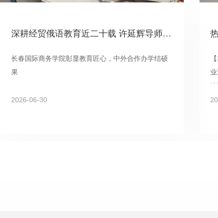
深耕经贸俄语教育近二十载 许延辉导师获毕业学子携手“表白”
长春国际商务学院彰显教育匠心，中外合作办学结硕
【
果
业
连
2026-06-30
戈
20
线