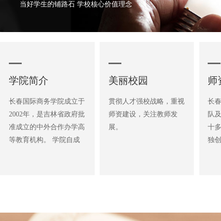
当好学生的铺路石 学校核心价值理念
学院简介
美丽校园
师
长春国际商务学院成立于
贯彻人才强校战略，重视
长
2002年，是吉林省政府批
师资建设，关注教师发
队及
准成立的中外合作办学高
展。
十
等教育机构。 学院自成
独
立以来，在吉林省教育厅
采
的主管领导下，始终坚
讲
持“合作办学、开放办
学
学、规范办学”，是吉林
掌
省首批引进国外优质教学
的能
资源、具有独立法人资格
验