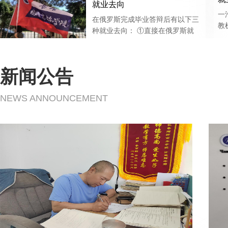
就业去向
春雨、张世洋、李求实、盛中林
一
学院就业办公室 办公室主任：王
在俄罗斯完成毕业答辩后有以下三
教
玉田 成员：刘春雨、张世洋、李
种就业去向： ①直接在俄罗斯就
司
求实、盛中林、赵君御 就业办公
业(已有部分移民) ②申请俄罗斯大
室 电话：0431—82629048
学硕士研究生继续深造 ③回国就
业 毕业生授予俄罗斯全日制正规
新闻公告
大学的本科学士学位并获得教育部
留学服务中心的认证书，国际社会
NEWS ANNOUNCEMENT
公认，国家承认，国内、国际通
用。